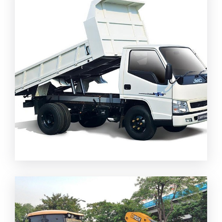
รถดั้มรับจ้าง อยุธยา